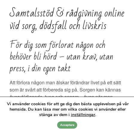
Samtalsstöd & rådgivning online
vid sorg, dödsfall och livskris
För dig som förlorat någon och
behöver bli hörd – utan krav, utan
press, i din egen takt
Att förlora någon man älskar förändrar livet på ett sätt
som är svårt att förbereda sig på. Sorgen kan kännas
överväldigande, tung och ensam – även när man
omges av människor som vill dig väl. Många sörjande
Vi använder cookies för att ge dig den bästa upplevelsen på vår
hemsida. Du kan läsa mer om vilka cookies vi använder eller
beskriver det som att befinna sig i djupt vatten, där
stänga av dem i
inställningar
.
vågorna av sorg kommer en efter en, och man kämpar
för att hålla sig flytande.
Acceptera